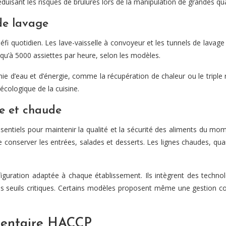
réduisant les risques de brûlures lors de la manipulation de grandes qu
de lavage
n défi quotidien. Les lave-vaisselle à convoyeur et les tunnels de lava
qu’à 5000 assiettes par heure, selon les modèles.
 d’eau et d’énergie, comme la récupération de chaleur ou le triple
écologique de la cuisine.
de et chaude
entiels pour maintenir la qualité et la sécurité des aliments du mome
conserver les entrées, salades et desserts. Les lignes chaudes, quan
uration adaptée à chaque établissement. Ils intègrent des technol
s seuils critiques. Certains modèles proposent même une gestion c
imentaire HACCP