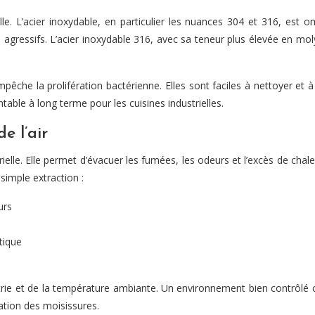
le. L’acier inoxydable, en particulier les nuances 304 et 316, est o
 agressifs. L’acier inoxydable 316, avec sa teneur plus élevée en mo
êche la prolifération bactérienne. Elles sont faciles à nettoyer et 
ntable à long terme pour les cuisines industrielles.
e l’air
rielle. Elle permet d’évacuer les fumées, les odeurs et l’excès de cha
simple extraction :
urs
tique
métrie et de la température ambiante. Un environnement bien contrôl
ration des moisissures.