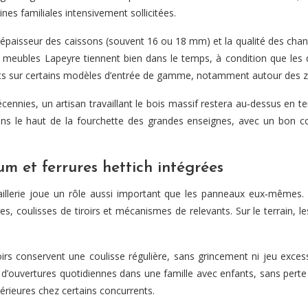
es familiales intensivement sollicitées.
’épaisseur des caissons (souvent 16 ou 18 mm) et la qualité des chan
meubles Lapeyre tiennent bien dans le temps, à condition que les d
cts sur certains modèles d’entrée de gamme, notamment autour des 
écennies, un artisan travaillant le bois massif restera au‑dessus en 
ans le haut de la fourchette des grandes enseignes, avec un bon co
um et ferrures hettich intégrées
ncaillerie joue un rôle aussi important que les panneaux eux‑mêmes
oulisses de tiroirs et mécanismes de relevants. Sur le terrain, les c
oirs conservent une coulisse régulière, sans grincement ni jeu exces
’ouvertures quotidiennes dans une famille avec enfants, sans perte de 
ieures chez certains concurrents.