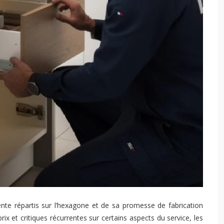
ente répartis sur l’hexagone et de sa promesse de fabrication
x et critiques récurrentes sur certains aspects du service, les