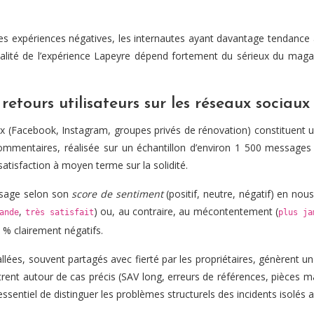
s expériences négatives, les internautes ayant davantage tendance à 
ualité de l’expérience Lapeyre dépend fortement du sérieux du magas
etours utilisateurs sur les réseaux sociaux
aux (Facebook, Instagram, groupes privés de rénovation) constituent 
ommentaires, réalisée sur un échantillon d’environ 1 500 messages 
 satisfaction à moyen terme sur la solidité.
ssage selon son
score de sentiment
(positif, neutre, négatif) en nou
,
) ou, au contraire, au mécontentement (
ande
très satisfait
plus ja
 % clairement négatifs.
stallées, souvent partagés avec fierté par les propriétaires, génèren
centrent autour de cas précis (SAV long, erreurs de références, pièces
ssentiel de distinguer les problèmes structurels des incidents isolés 