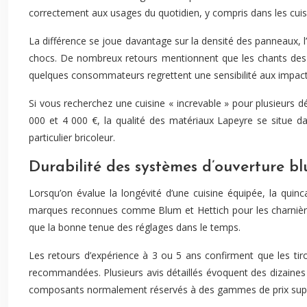
correctement aux usages du quotidien, y compris dans les cuisin
La différence se joue davantage sur la densité des panneaux, l
chocs. De nombreux retours mentionnent que les chants des 
quelques consommateurs regrettent une sensibilité aux impa
Si vous recherchez une cuisine « increvable » pour plusieurs d
000 et 4 000 €, la qualité des matériaux Lapeyre se situe d
particulier bricoleur.
Durabilité des systèmes d’ouverture bl
Lorsqu’on évalue la longévité d’une cuisine équipée, la qui
marques reconnues comme Blum et Hettich pour les charnières, c
que la bonne tenue des réglages dans le temps.
Les retours d’expérience à 3 ou 5 ans confirment que les tir
recommandées. Plusieurs avis détaillés évoquent des dizaines d
composants normalement réservés à des gammes de prix supér