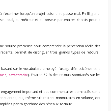
s’exprimer lorsqu’un projet cuisine se passe mal. En filigrane,
in local, du métreur et du poseur partenaires choisis pour le
une source précieuse pour comprendre la perception réelle des
récents, permet de distinguer trois grands types de retours :
s basant sur le vocabulaire employé, l’usage d’émoticônes et la
,
). Environ 62 % des retours spontanés sur les
mais
catastrophe
t un engagement important et des commentaires admiratifs sur le
 manquantes) qui, même s’ils restent minoritaires en volume, ont
amplifiés par l’algorithme des réseaux sociaux.