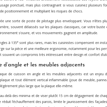
 usage ponctuel, mais plus contraignant si vous cuisinez plusieurs 
s de positionnement et multipliant les risques de chocs.
rée une sorte de poste de pilotage plus enveloppant. Vous n’êtes pl
arrière, souvent délaissés sur les plaques classiques, car votre bust
environnement s’ouvre, et vos mouvements gagnent en amplitude.
es à 135° sont plus rares, mais les cuisinistes compensent en install
ge sur la pièce et une meilleure ergonomie, notamment pour les personn
t souvent un compromis très intéressant entre design et confort d’util
e d’angle et les meubles adjacents
laque de cuisson en angle et les meubles adjacents est un enjeu d
plaque et tout élément vertical inflammable (joue de meuble, panneau
l légèrement plus large que la plaque elle-même.
 au-delà des minima et de viser plutôt 15 cm de dégagement de chaqu
 réduit l’échauffement des parois, limite le jaunissement des façades