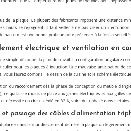
es montrent que la température des joues de meubles peut dépasser 55
s de la plaque. La plupart des fabricants imposent une distance mini
s hauts se rejoignent, il faut veiller à ne pas créer un « entonnoi
 hauteur est une bonne pratique pour préserver à la fois la sécurité 
ement électrique et ventilation en co
une simple découpe du plan de travail. La configuration angulaire co
rticulier pour les plaques à induction. Une mauvaise anticipation de 
Vous l’aurez compris : le dessin de la cuisine et le schéma électriqu
stion du raccordement dès la phase de conception du meuble d’angle
ce qui laisse moins de place aux gaines électriques et aux grilles de
et nécessite un circuit dédié en 32 A, voire du triphasé dans certains 
 et passage des câbles d’alimentation trip
ent placée dans le mur directement derrière la plaque ou légèrement 