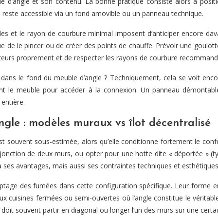
ble d’angle et son contenu. La bonne pratique consiste alors à posit
le reste accessible via un fond amovible ou un panneau technique.
bles et le rayon de courbure minimal imposent d’anticiper encore dav
ue de le pincer ou de créer des points de chauffe. Prévoir une goulot
cteurs proprement et de respecter les rayons de courbure recommand
ans le fond du meuble d’angle ? Techniquement, cela se voit encore,
nt le meuble pour accéder à la connexion. Un panneau démontable,
entière.
ngle : modèles muraux vs îlot décentralisé
st souvent sous-estimée, alors qu’elle conditionne fortement le conf
jonction de deux murs, ou opter pour une hotte dite « déportée » (t
a ses avantages, mais aussi ses contraintes techniques et esthétiques
tage des fumées dans cette configuration spécifique. Leur forme en t
ux cuisines fermées ou semi-ouvertes où l’angle constitue le véritable
 doit souvent partir en diagonal ou longer l’un des murs sur une certai