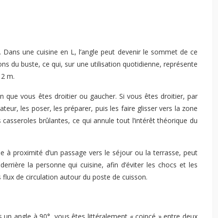
c. Dans une cuisine en L, l’angle peut devenir le sommet de ce
ions du buste, ce qui, sur une utilisation quotidienne, représente
 2 m.
 que vous êtes droitier ou gaucher. Si vous êtes droitier, par
teur, les poser, les préparer, puis les faire glisser vers la zone
 casseroles brûlantes, ce qui annule tout l’intérêt théorique du
e à proximité d’un passage vers le séjour ou la terrasse, peut
rière la personne qui cuisine, afin d’éviter les chocs et les
 flux de circulation autour du poste de cuisson.
ns un angle à 90°, vous êtes littéralement « coincé » entre deux