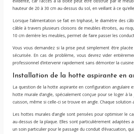
évidente, car l’accès à la boîte peut être obstrué par le meu
hauteur de 20 à 30 cm au-dessus du sol, en veillant à ce qu’el
Lorsque l’alimentation se fait en triphasé, le diamètre des câ
câble à travers plusieurs cloisons de meubles étroites, au risq
10 cm derrière les meubles, permet de faire passer les condu
Vous vous demandez si la prise peut simplement être placée d
sécurisée. En cas de problème, vous devrez vider entièreme
professionnel d’intervenir rapidement sans démonter la cuisine 
Installation de la hotte aspirante en a
La question de la hotte aspirante en configuration angulaire e
hotte murale d’angle, spécialement conçue pour se loger à la 
cuisson, même si celle-ci se trouve en angle. Chaque solution 
Les hottes murales d’angle sont pensées pour optimiser le cap
au-dessus de la plaque. Elles sont particulièrement adaptées a
un soin particulier pour le passage du conduit d’évacuation, qui