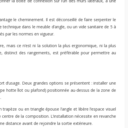
ionner la boîte de connexion sur l’un des murs latéraux, à une
antage le cheminement. Il est déconseillé de faire serpenter le
te technique dans le meuble d’angle, ou un vide sanitaire de 5 à
és par les normes en vigueur.
 mais ce n’est ni la solution la plus ergonomique, ni la plus
 distinct des rangements, est préférable pour permettre au
ort d’usage. Deux grandes options se présentent : installer une
ype hotte îlot ou plafond) positionnée au-dessus de la zone de
.
rapèze ou en triangle épouse l’angle et libère l’espace visuel
 centre de la composition. L’installation nécessite en revanche
ne distance avant de rejoindre la sortie extérieure.