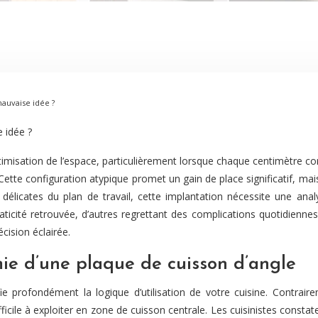
mauvaise idée ?
 idée ?
imisation de l’espace, particulièrement lorsque chaque centimètre comp
 Cette configuration atypique promet un gain de place significatif, m
licates du plan de travail, cette implantation nécessite une anal
raticité retrouvée, d’autres regrettant des complications quotidienn
ision éclairée.
ie d’une plaque de cuisson d’angle
 profondément la logique d’utilisation de votre cuisine. Contraireme
ile à exploiter en zone de cuisson centrale. Les cuisinistes constat