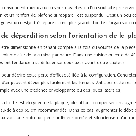
es, conviennent mieux aux cuisines ouvertes où l’on souhaite préserve
on et un renfort de plafond si l’appareil est suspendu. C’est un peu
age est un design très épuré et une plus grande liberté d’organisatio
t de déperdition selon l’orientation de la p
oit être dimensionné en tenant compte à la fois du volume de la pièce 
volume d’air de la cuisine par heure. Dans une cuisine ouverte de 4
s ont tendance à se diffuser sur deux axes avant d’être captées.
 » pour décrire cette perte d’efficacité liée à la configuration. Con
ts d’air peuvent dévier plus facilement les fumées. Anticiper cette ré
emple avec une crédence enveloppante ou des joues latérales).
us la hotte est éloignée de la plaque, plus il faut compenser en augm
tte au-delà des 65 cm recommandés. Dans ce cas, augmenter le débit
 mieux vaut une hotte un peu surdimensionnée et silencieuse qu’un m