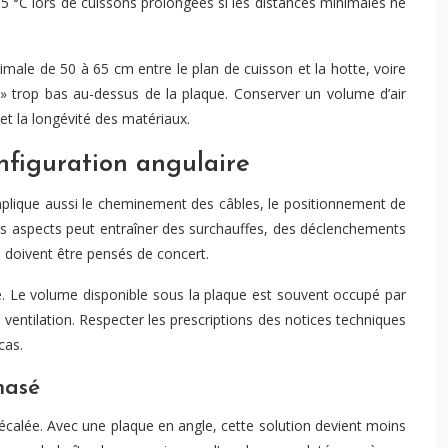
 °C lors de cuissons prolongées si les distances minimales ne
male de 50 à 65 cm entre le plan de cuisson et la hotte, voire
r » trop bas au-dessus de la plaque. Conserver un volume d’air
et la longévité des matériaux.
nfiguration angulaire
mplique aussi le cheminement des câbles, le positionnement de
ces aspects peut entraîner des surchauffes, des déclenchements
e doivent être pensés de concert.
. Le volume disponible sous la plaque est souvent occupé par
 ventilation. Respecter les prescriptions des notices techniques
cas.
hasé
décalée. Avec une plaque en angle, cette solution devient moins