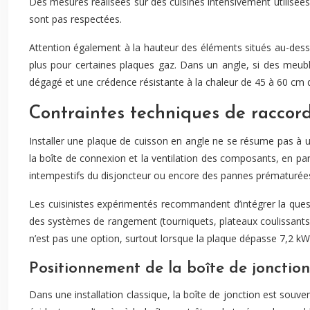
Des mesures réalisées sur des cuisines intensivement utilisé
sont pas respectées.
Attention également à la hauteur des éléments situés au-dessu
plus pour certaines plaques gaz. Dans un angle, si des meuble
dégagé et une crédence résistante à la chaleur de 45 à 60 cm de
Contraintes techniques de raccord
Installer une plaque de cuisson en angle ne se résume pas à 
la boîte de connexion et la ventilation des composants, en pa
intempestifs du disjoncteur ou encore des pannes prématurées. 
Les cuisinistes expérimentés recommandent d’intégrer la que
des systèmes de rangement (tourniquets, plateaux coulissants), 
n’est pas une option, surtout lorsque la plaque dépasse 7,2 kW 
Positionnement de la boîte de jonction
Dans une installation classique, la boîte de jonction est souv