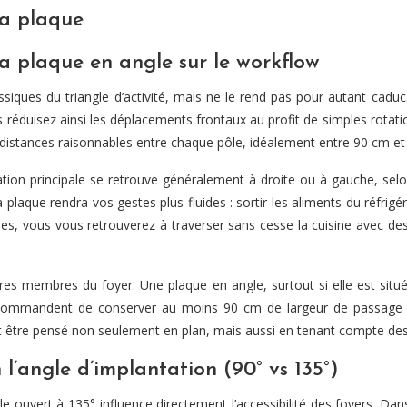
 la plaque
 la plaque en angle sur le workflow
ssiques du triangle d’activité, mais ne le rend pas pour autant cadu
Vous réduisez ainsi les déplacements frontaux au profit de simples rotat
s distances raisonnables entre chaque pôle, idéalement entre 90 cm et
ation principale se retrouve généralement à droite ou à gauche, selon
plaque rendra vos gestes plus fluides : sortir les aliments du réfrigéra
ies, vous vous retrouverez à traverser sans cesse la cuisine avec des
res membres du foyer. Une plaque en angle, surtout si elle est situé
recommandent de conserver au moins 90 cm de largeur de passage der
 doit être pensé non seulement en plan, mais aussi en tenant compte des
 l’angle d’implantation (90° vs 135°)
le ouvert à 135° influence directement l’accessibilité des foyers. Da