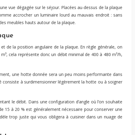
r une vue dégagée sur le séjour. Placées au-dessus de la plaque
 comme accrocher un luminaire lourd au mauvais endroit : sans
n des meubles hauts autour de la plaque.
laque
et de la position angulaire de la plaque. En règle générale, on
0 m³, cela représente donc un débit minimal de 400 à 480 m³/h,
crètement, une hotte donnée sera un peu moins performante dans
alité consiste à surdimensionner légèrement la hotte ou à soigner
entant le débit. Dans une configuration d’angle où l’on souhaite
 de 15 à 20 % est généralement nécessaire pour conserver une
odèle trop juste qui vous obligera à cuisiner dans un nuage de