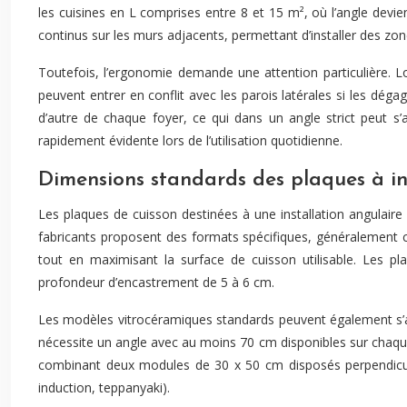
les cuisines en L comprises entre 8 et 15 m², où l’angle devien
continus sur les murs adjacents, permettant d’installer des zo
Toutefois, l’ergonomie demande une attention particulière. L
peuvent entrer en conflit avec les parois latérales si les 
d’autre de chaque foyer, ce qui dans un angle strict peut 
rapidement évidente lors de l’utilisation quotidienne.
Dimensions standards des plaques à in
Les plaques de cuisson destinées à une installation angulair
fabricants proposent des formats spécifiques, généralement 
tout en maximisant la surface de cuisson utilisable. Les 
profondeur d’encastrement de 5 à 6 cm.
Les modèles vitrocéramiques standards peuvent également s’ad
nécessite un angle avec au moins 70 cm disponibles sur chaque 
combinant deux modules de 30 x 50 cm disposés perpendiculai
induction, teppanyaki).