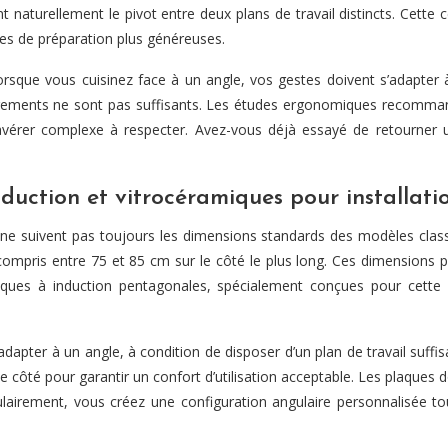
t naturellement le pivot entre deux plans de travail distincts. Cette c
nes de préparation plus généreuses.
orsque vous cuisinez face à un angle, vos gestes doivent s’adapter
dégagements ne sont pas suffisants. Les études ergonomiques recomm
s’avérer complexe à respecter. Avez-vous déjà essayé de retourner 
duction et vitrocéramiques pour installati
e ne suivent pas toujours les dimensions standards des modèles class
compris entre 75 et 85 cm sur le côté le plus long. Ces dimensions 
plaques à induction pentagonales, spécialement conçues pour cett
apter à un angle, à condition de disposer d’un plan de travail suf
côté pour garantir un confort d’utilisation acceptable. Les plaques 
rement, vous créez une configuration angulaire personnalisée tout 